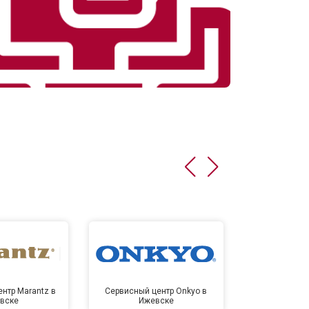
нтр Marantz в
Сервисный центр Onkyo в
Сервисный
вске
Ижевске
Иже