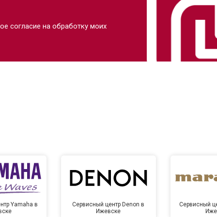
ое согласие на обработку моих
нтр Yamaha в
Сервисный центр Denon в
Сервисный це
вске
Ижевске
Иже