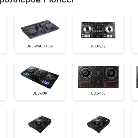
уляторов
от 60 мин
о
DDJ-WeGO4 BK
DDJ-SZ2
DDJ-800
DDJ-400