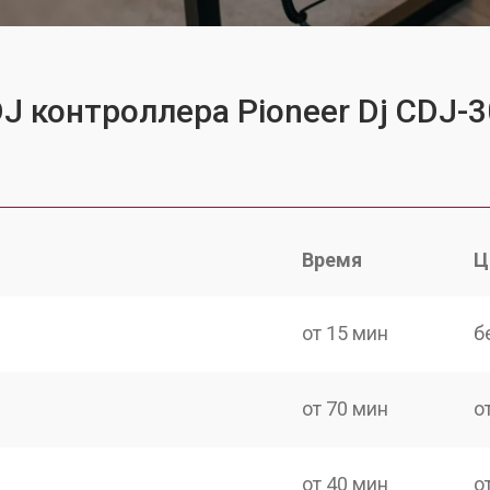
J контроллера Pioneer Dj CDJ-
Время
Ц
от 15 мин
б
от 70 мин
о
от 40 мин
о