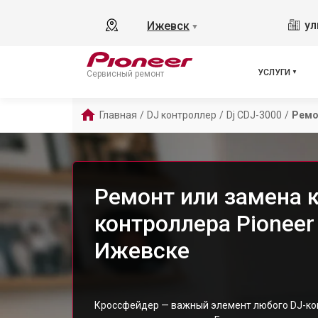
ул
Ижевск
▼
УСЛУГИ
Сервисный ремонт
Главная
/
DJ контроллер
/
Dj CDJ-3000
/
Ремо
Ремонт или замена 
контроллера Pioneer
Ижевске
Кроссфейдер — важный элемент любого DJ-ко