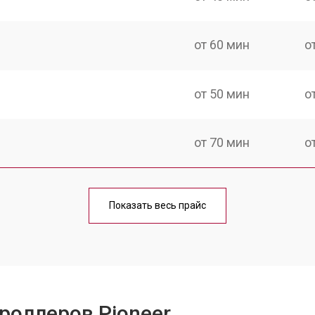
от 60 мин
о
от 50 мин
о
от 70 мин
о
от 40 мин
о
Показать весь прайс
от 60 мин
о
от 50 мин
о
роллеров Pioneer