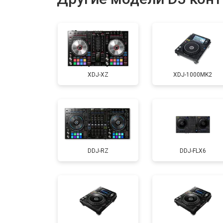
Ремонт или замена фейдеров и рег
XDJ-XZ
XDJ-1000MK2
DDJ-RZ
DDJ-FLX6