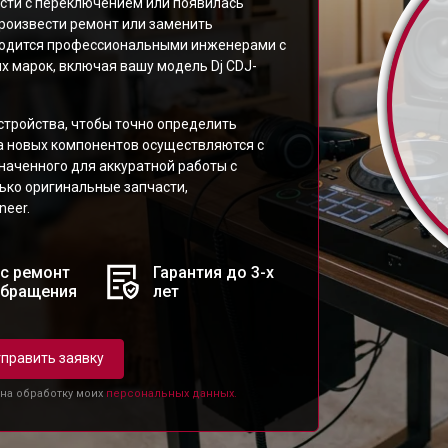
ости с переключением или появилась
произвести ремонт или заменить
водится профессиональными инженерами с
х марок, включая вашу модель Dj CDJ-
стройства, чтобы точно определить
а новых компонентов осуществляются с
аченного для аккуратной работы с
ько оригинальные запчасти,
eer.
с ремонт
Гарантия до 3-х
обращения
лет
править заявку
 на обработку моих
персональных данных.