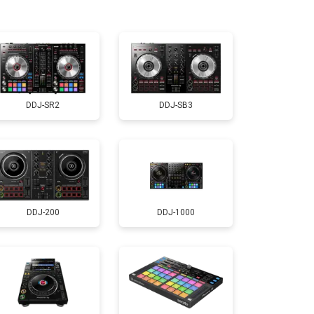
т 1000 ₽
Заказать
DDJ-SR2
DDJ-SB3
DDJ-200
DDJ-1000