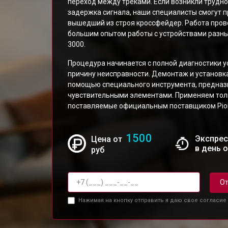
переход между треками. Если возникли трудн
задержка сигнала, наши специалисты смогут 
вышедший из строя кроссфейдер. Работа про
большим опытом работы с устройствами разны
3000.
Процедура начинается с полной диагностики у
причину неисправности. Демонтаж и установк
помощью специального инструмента, предназн
чувствительными элементами. Применяем тол
поставляемые официальным поставщиком Pion
1500
Экспрес
Цена от
в день 
руб
От
Нажимая на кнопку отправить я даю свое согласие