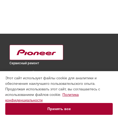
Сервисный ремонт
ВЫБЕРИ СВОЙ ГОРОД
Этот сайт использует файлы cookie для аналитики и
Замена резистора телевизора PDP-50MXE20 Pioneer в
обеспечения наилучшего пользовательского опыта.
Краснодаре
Продолжая использовать этот сайт, вы соглашаетесь с
Замена резистора телевизора PDP-50MXE20 Pioneer в
использованием файлов cookie.
Политика
Ростове-на-Дону
конфиденциальности
Замена резистора телевизора PDP-50MXE20 Pioneer в
Нижнем Новгороде
Принять все
Замена резистора телевизора PDP-50MXE20 Pioneer в
Новосибирске