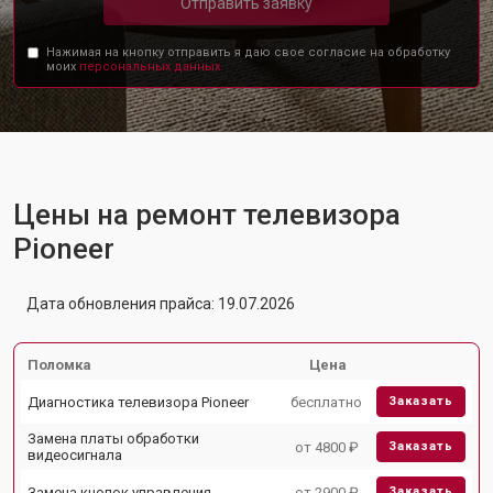
Отправить заявку
Нажимая на кнопку отправить я даю свое согласие на обработку
моих
персональных данных.
Цены на ремонт телевизора
Pioneer
Дата обновления прайса: 19.07.2026
Поломка
Цена
Диагностика телевизора Pioneer
бесплатно
Заказать
Замена платы обработки
от 4800 ₽
Заказать
видеосигнала
Замена кнопок управления
от 2900 ₽
Заказать