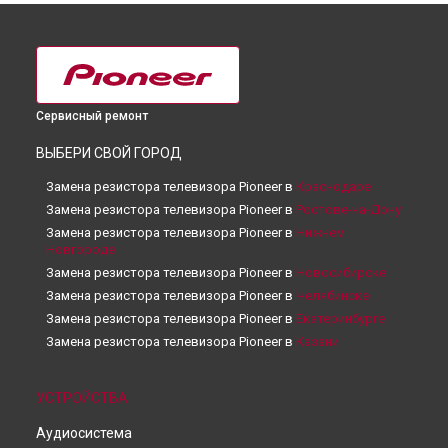
Сервисный ремонт
ВЫБЕРИ СВОЙ ГОРОД
Замена резистора телевизора Pioneer в
Краснодаре
Замена резистора телевизора Pioneer в
Ростове-на-Дону
Замена резистора телевизора Pioneer в
Нижнем
Новгороде
Замена резистора телевизора Pioneer в
Новосибирске
Замена резистора телевизора Pioneer в
Челябинске
Замена резистора телевизора Pioneer в
Екатеринбурге
Замена резистора телевизора Pioneer в
Казани
Замена резистора телевизора Pioneer в
Уфе
Замена резистора телевизора Pioneer в
Воронеже
УСТРОЙСТВА
Замена резистора телевизора Pioneer в
Волгограде
Аудиосистема
Замена резистора телевизора Pioneer в
Барнауле