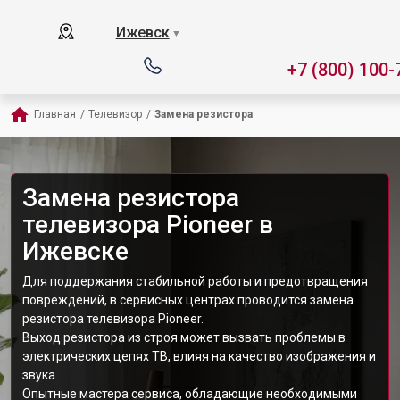
Ижевск
▼
+7 (800) 100-
Главная
/
Телевизор
/
Замена резистора
Замена резистора
телевизора Pioneer в
Ижевске
Для поддержания стабильной работы и предотвращения
повреждений, в сервисных центрах проводится замена
резистора телевизора Pioneer.
Выход резистора из строя может вызвать проблемы в
электрических цепях ТВ, влияя на качество изображения и
звука.
Опытные мастера сервиса, обладающие необходимыми