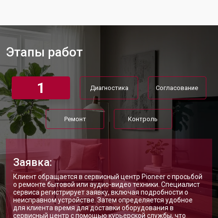
Замена матрицы телевизора Pioneer
от 5500 ₽
Заказать
Прошивка телевизора Pioneer
от 3900 ₽
Заказать
Этапы работ
Замена трансформаторов
от 4800 ₽
Заказать
подсветки
1
Диагностика
Согласование
Ремонт
Контроль
Заявка:
Клиент обращается в сервисный центр Pioneer с просьбой
о ремонте бытовой или аудио-видео техники. Специалист
сервиса регистрирует заявку, включая подробности о
неисправном устройстве. Затем определяется удобное
для клиента время для доставки оборудования в
сервисный центр с помощью курьерской службы, что